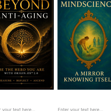
 your text here...
Enter your text here...